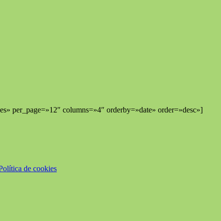
nes» per_page=»12″ columns=»4″ orderby=»date» order=»desc»]
Política de cookies