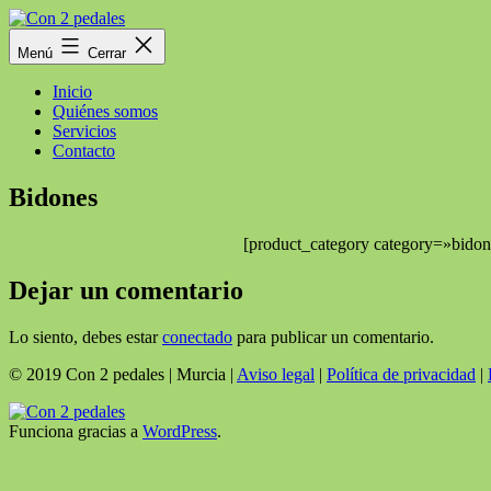
Saltar
al
Con
Menú
Cerrar
contenido
2
pedales
Inicio
Quiénes somos
Servicios
Contacto
Bidones
[product_category category=»bido
Dejar un comentario
Lo siento, debes estar
conectado
para publicar un comentario.
© 2019 Con 2 pedales | Murcia |
Aviso legal
|
Política de privacidad
|
Funciona gracias a
WordPress
.