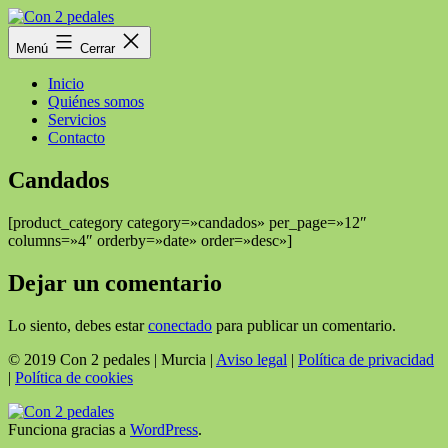
Saltar
al
Con
Menú
Cerrar
contenido
2
pedales
Inicio
Quiénes somos
Servicios
Contacto
Candados
[product_category category=»candados» per_page=»12″
columns=»4″ orderby=»date» order=»desc»]
Dejar un comentario
Lo siento, debes estar
conectado
para publicar un comentario.
© 2019 Con 2 pedales | Murcia |
Aviso legal
|
Política de privacidad
|
Política de cookies
Funciona gracias a
WordPress
.