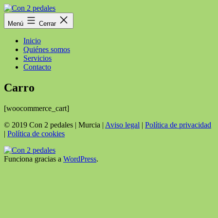
Saltar
al
Con
Menú
Cerrar
contenido
2
pedales
Inicio
Quiénes somos
Servicios
Contacto
Carro
[woocommerce_cart]
© 2019 Con 2 pedales | Murcia |
Aviso legal
|
Política de privacidad
|
Política de cookies
Funciona gracias a
WordPress
.