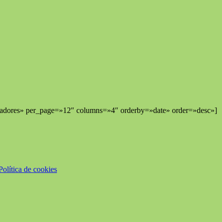
hadores» per_page=»12″ columns=»4″ orderby=»date» order=»desc»]
Política de cookies