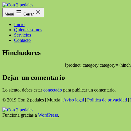
Saltar
al
Con
Menú
Cerrar
contenido
2
pedales
Inicio
Quiénes somos
Servicios
Contacto
Hinchadores
[product_category category=»hinc
Dejar un comentario
Lo siento, debes estar
conectado
para publicar un comentario.
© 2019 Con 2 pedales | Murcia |
Aviso legal
|
Política de privacidad
|
Funciona gracias a
WordPress
.