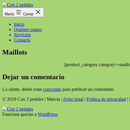
Saltar
al
Con
Menú
Cerrar
contenido
2
pedales
Inicio
Quiénes somos
Servicios
Contacto
Maillots
[product_category category=»mail
Dejar un comentario
Lo siento, debes estar
conectado
para publicar un comentario.
© 2019 Con 2 pedales | Murcia |
Aviso legal
|
Política de privacidad
|
Funciona gracias a
WordPress
.