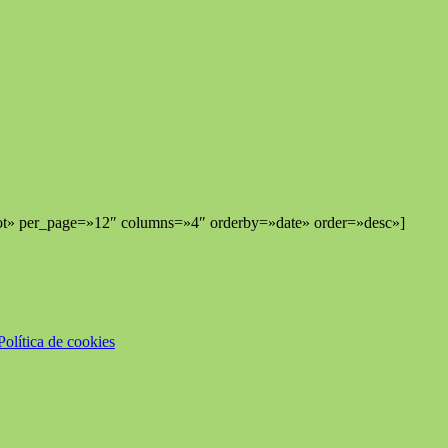
lot» per_page=»12″ columns=»4″ orderby=»date» order=»desc»]
Política de cookies