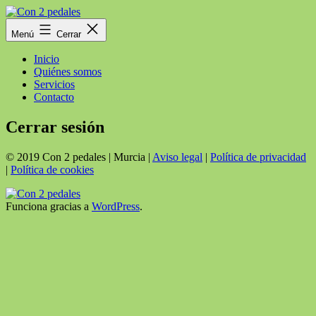
Saltar
al
Con
Menú
Cerrar
contenido
2
pedales
Inicio
Quiénes somos
Servicios
Contacto
Cerrar sesión
© 2019 Con 2 pedales | Murcia |
Aviso legal
|
Política de privacidad
|
Política de cookies
Funciona gracias a
WordPress
.