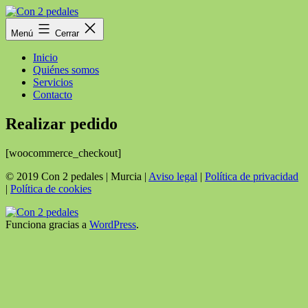
Saltar
al
Con
Menú
Cerrar
contenido
2
pedales
Inicio
Quiénes somos
Servicios
Contacto
Realizar pedido
[woocommerce_checkout]
© 2019 Con 2 pedales | Murcia |
Aviso legal
|
Política de privacidad
|
Política de cookies
Funciona gracias a
WordPress
.