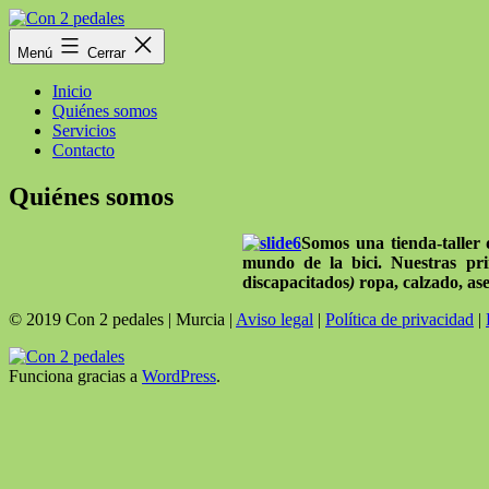
Saltar
al
Con
Menú
Cerrar
contenido
2
pedales
Inicio
Quiénes somos
Servicios
Contacto
Quiénes somos
Somos una tienda-taller 
mundo de la bici. Nuestras pri
discapacitados
)
ropa, calzado, as
© 2019 Con 2 pedales | Murcia |
Aviso legal
|
Política de privacidad
|
Funciona gracias a
WordPress
.