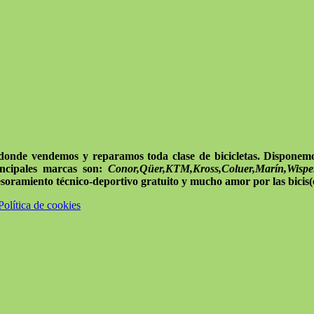
donde vendemos y reparamos toda clase de bicicletas. Disponemos
ncipales
marcas son:
Conor,Qüer,KTM,Kross,Coluer,Marín,Wispe
esoramiento técnico-deportivo gratuito y mucho amor por las bicis(e
Política de cookies